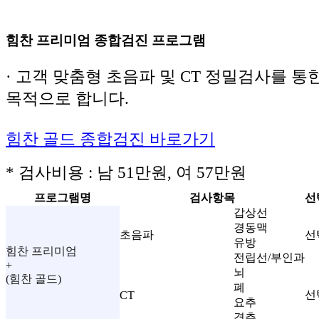
힘찬 프리미엄 종합검진 프로그램
· 고객 맞춤형 초음파 및 CT 정밀검사를 통
목적으로 합니다.
힘찬 골드 종합검진 바로가기
* 검사비용 : 남 51만원, 여 57만원
프로그램명
검사항목
선
갑상선
경동맥
초음파
선
유방
힘찬 프리미엄
전립선/부인과
+
뇌
(힘찬 골드)
폐
선
CT
요추
경추