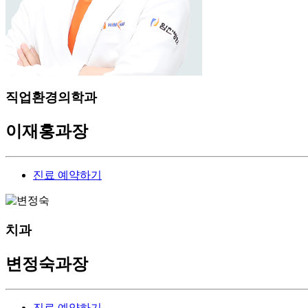
직업환경의학과
이재홍
과장
진료 예약하기
치과
변정숙
과장
진료 예약하기