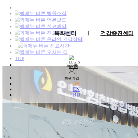
병원소식
언론보도
진료예약
진료협력센터
특화센터
건강증진센터
온라인 건강상담
진료시간
오시는 길
TOP
로그인
회원가입
KR
EN
RU