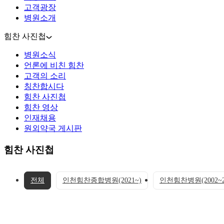
고객광장
병원소개
힘찬 사진첩
병원소식
언론에 비친 힘찬
고객의 소리
칭찬합시다
힘찬 사진첩
힘찬 영상
인재채용
원외약국 게시판
힘찬 사진첩
전체
인천힘찬종합병원(2021~)
인천힘찬병원(2002~2