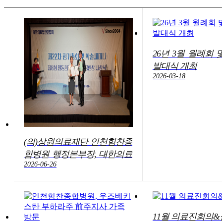
26년 3월 월례회
발대식 개최
2026-03-18
(의)상원의료재단 인천힘찬종
합병원 행정본부장, 대한의료
2026-06-26
법인연합회장상(행정 부문)
수상
11월 의료진회의