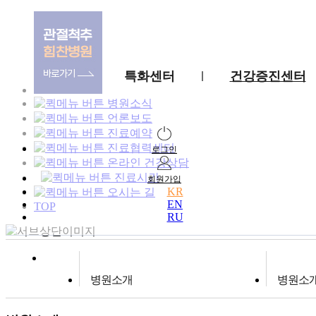
특화센터
건강증진센터
병원소식
언론보도
진료예약
진료협력센터
로그인
온라인 건강상담
진료시간
회원가입
KR
오시는 길
EN
TOP
RU
병원소개
병원소