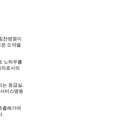
천힘찬병원이
로운 도약을
료 노하우를
치의로서의
되는 응급실,
합서비스병동
 호흡해가며
.