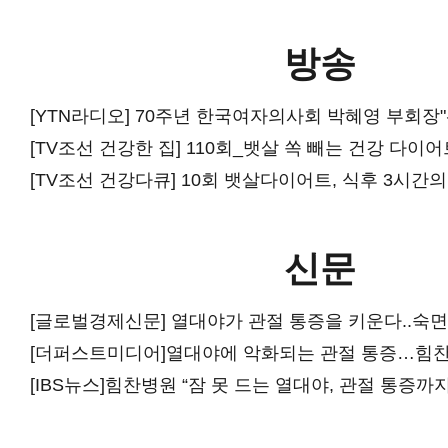
방송
[TV조선 건강한 집] 110회_뱃살 쏙 빼는 건강 다이
[TV조선 건강다큐] 10회 뱃살다이어트, 식후 3시간의
신문
[글로벌경제신문] 열대야가 관절 통증을 키운다..숙면
[IBS뉴스]힘찬병원 “잠 못 드는 열대야, 관절 통증까