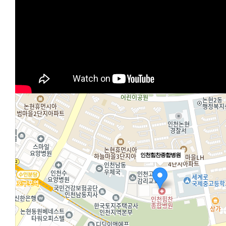
지도로 보기
약도
인천힘찬종합병원