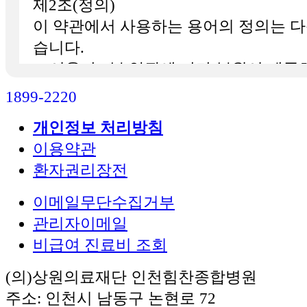
제2조(정의)
이 약관에서 사용하는 용어의 정의는 다
습니다.
1. 이용자 : 본 약관에 따라 본원이 제
받는 자
1899-2220
2. 이용계약 : 서비스 이용과 관련하여
개인정보 처리방침
간에 체결하는 계약
이용약관
3. 가입 : 본원이 제공하는 신청서 양식
환자권리장전
기입하고, 본 약관에 동의하여 서비스 
료시키는 행위
이메일무단수집거부
4. 회원 : 당 사이트에 회원가입에 필
관리자이메일
제공하여 회원 등록을 한 자
비급여 진료비 조회
5. 이용자번호(ID) : 회원 식별과 회원
(의)상원의료재단 인천힘찬종합병원
위하여 이용자가 선정하고 본원이 승인
주소: 인천시 남동구 논현로 72
영문자와 숫자의 조합(하나의 주민등록