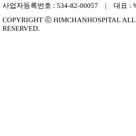
사업자등록번호 : 534-82-00057 | 대표 :
ID만 발급 가능함)
6. 패스워드(PASSWORD) : 회원의 정
COPYRIGHT ⓒ HIMCHANHOSPITAL ALL
이용자 자신이 설정한 영문자와 숫자, 
RESERVED.
합
7. 이용해지 : 본원 또는 회원이 서비스
용계약을 종료시키는 의사표시
제3조(약관의 효력과 변경)
회원은 변경된 약관에 동의하지 않을 경
(해지)를 요청할 수 있으며, 변경된 약
일로부터 7일 이후에도 거부의사를 표
고 서비스를 계속 사용할 경우 약관의 
의한 것으로 간주됩니다
① 이 약관의 서비스 화면에 게시하거나