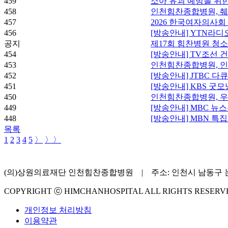
459
소아 유괴 예방을 위
458
인천힘찬종합병원, 췌
457
2026 한국여자의사회
456
[방송안내] YTN라디
공지
제17회 힘찬병원 청
454
[방송안내] TV조선
453
인천힘찬종합병원, 인
452
[방송안내] JTBC 
451
[방송안내] KBS 굿
450
인천힘찬종합병원, 우
449
[방송안내] MBC 뉴
448
[방송안내] MBN 특
목록
1
2
3
4
5
〉
〉〉
(의)상원의료재단 인천힘찬종합병원 | 주소: 인천시 남동구 논현로 
COPYRIGHT ⓒ HIMCHANHOSPITAL ALL RIGHTS RESERV
개인정보 처리방침
이용약관