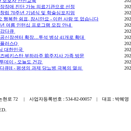
한 보호자 안전교육
202
장장애 진단 가능 의료기관으로 선정
202
 창립 70주년 기념식 및 학술심포지엄
202
오 행복한 쉼표, 잠시만요 - 이런 사람 또 없습니다
202
소년 여름 인턴십 프로그램 모집 안내
202
 건강다큐
202
공신장센터 확장…투석 병상 41개로 확대
202
다큐플러스Q
202
모닝 대한민국
202
즈베키스탄 부하라주 前주지사 가족 방문
202
스투데이 - 오늘도 건강
202
집다큐H - 평생의 과제 당뇨병 극복의 열쇠
202
72 | 사업자등록번호 : 534-82-00057 | 대표 : 박혜영
ED.