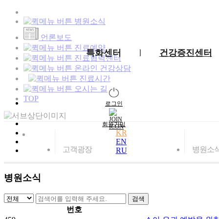
병원소식
언론보도
진료예약
특화센터
건강증진센터
진료협력센터
온라인 건강상담
진료시간
오시는 길
TOP
로그인
회원가입
KR
EN
고객광장
병원소
RU
병원소식
번호