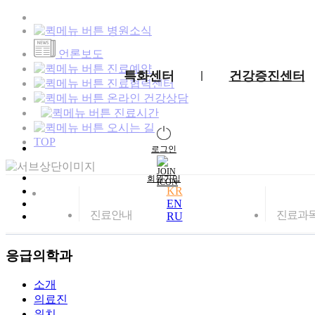
병원소식
언론보도
진료예약
특화센터
건강증진센터
진료협력센터
온라인 건강상담
진료시간
오시는 길
TOP
로그인
회원가입
KR
EN
진료안내
진료과
RU
응급의학과
소개
의료진
위치