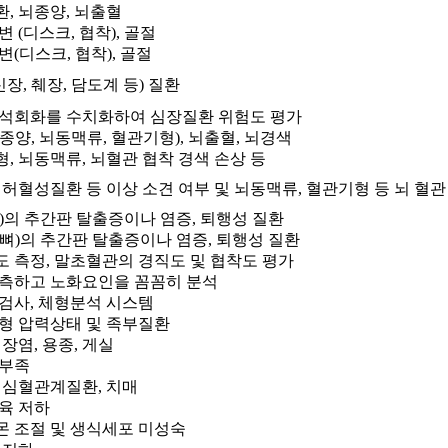
, 뇌종양, 뇌출혈
 (디스크, 협착), 골절
변(디스크, 협착), 골절
신장, 췌장, 담도계 등) 질환
석회화를 수치화하여 심장질환 위험도 평가
종양, 뇌동맥류, 혈관기형), 뇌출혈, 뇌경색
, 뇌동맥류, 뇌혈관 협착 경색 손상 등
뇌허혈성질환 등 이상 소견 여부 및 뇌동맥류, 혈관기형 등 뇌 혈관
)의 추간판 탈출증이나 염증, 퇴행성 질환
뼈)의 추간판 탈출증이나 염증, 퇴행성 질환
 측정, 말초혈관의 경직도 및 협착도 평가
측하고 노화요인을 꼼꼼히 분석
검사, 체형분석 시스템
형 압력상태 및 족부질환
장염, 용종, 게실
 부족
 심혈관계질환, 치매
육 저하
 조절 및 생식세포 미성숙