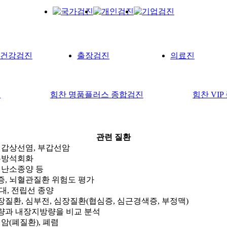
건강검진
출장검진
의료진
진
힘찬 명품플러스 종합검진
힘찬 VI
관련 질환
 갑상선염, 부갑선암
유방석회화
 난소종양 등
, 뇌혈관질환 위험도 평가
대, 전립선 종양
질환, 심부전, 심장질환(협심증, 심근경색증, 부정맥)
량과 내장지방량을 비교 분석
암(폐질환), 폐렴