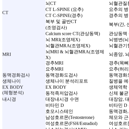
뇌CT
뇌혈관질환
CT L-SPINE (요추)
요추의 병변
CT
CT C-SPINE(경추)
경추의 병
복부 및 골반CT
복부(간, 
(조영검사)
Calcium score CT(관상동맥)
관상동맥 
뇌 MRI(조영제X)
뇌병변(뇌
뇌혈관MRA(조영제X)
뇌혈관기형
뇌MRI & 뇌혈관MRA(조영제
MRI
뇌종양, 
X)
경추MRI
경추(목뼈
요추MRI
요추(허리
동맥경화검사
동맥경화도검사
동맥경화도
생체나이
생체나이 분석리포트
질병을 예
EX BODY
EX BODY
생체역학 
(체형분석)
동적족저압검사
신체 불균
내시경
대장내시경 수면
대장암, 대
비타민 D
비타민 D
호모시스테인
동맥경화,
남성호르몬(Testosterone)
체모와 근
여성호르몬(FSH/Estradiol)
여성호르몬