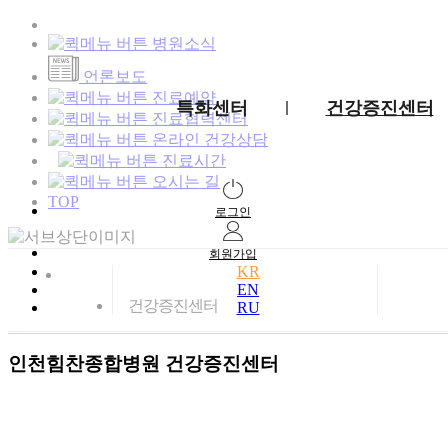
병원소식
언론보도
진료예약
특화센터
건강증진센터
진료협력센터
온라인 건강상담
진료시간
오시는 길
TOP
로그인
회원가입
KR
EN
건강증진센터
RU
인천힘찬종합병원
건강증진센터