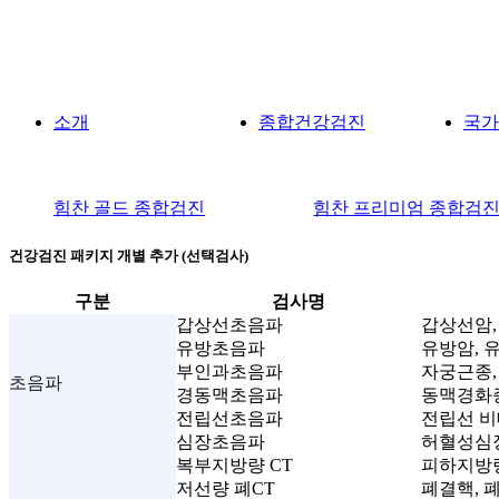
소개
종합건강검진
국가
힘찬 골드 종합검진
힘찬 프리미엄 종합검
건강검진 패키지 개별 추가 (선택검사)
구분
검사명
갑상선초음파
갑상선암,
유방초음파
유방암, 
부인과초음파
자궁근종,
초음파
경동맥초음파
동맥경화증
전립선초음파
전립선 비
심장초음파
허혈성심장
복부지방량 CT
피하지방
저선량 폐CT
폐결핵, 폐