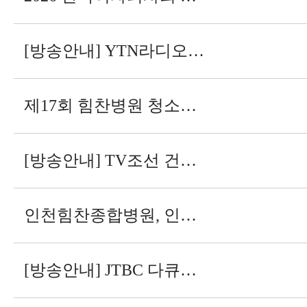
[방송안내] YTN라디오 행복한 쉼표, 잠시만요 - 이런 사람 또 없습니다
제17회 힘찬병원 청소년 여름 인턴십 프로그램 모집 안내
[방송안내] TV조선 건강다큐
인천힘찬종합병원, 인공신장센터 확장…투석 병상 41개로 확대
[방송안내] JTBC 다큐플러스Q