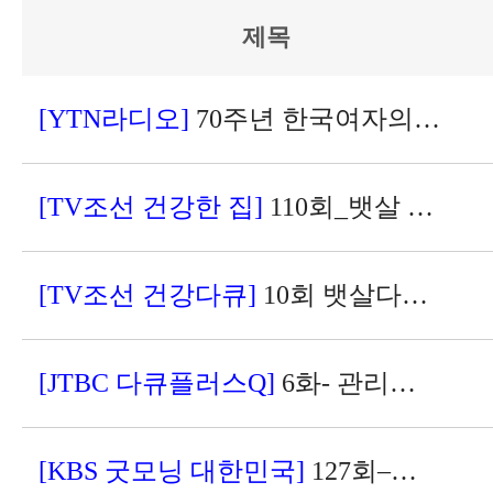
제목
[YTN라디오]
70주년 한국여자의사회 박혜영 부회장"선배들 덕에 성장했듯, 우리도 후배들에게"
[TV조선 건강한 집]
110회_뱃살 쏙 빼는 건강 다이어트 비법
[TV조선 건강다큐]
10회 뱃살다이어트, 식후 3시간의 비밀
[JTBC 다큐플러스Q]
6화- 관리의 여왕 모녀에게 다이어트를 묻다
[KBS 굿모닝 대한민국]
127회–닥터X파일-습관의 경고_치매의 골든타임을 잡아라