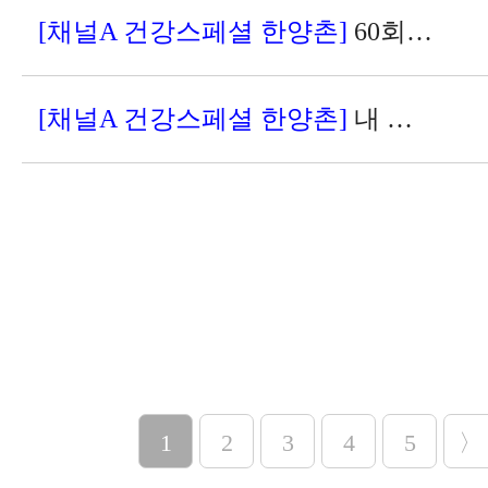
[채널A 건강스페셜 한양촌]
60회 – 비만의 원인이 소화불량? 소화만 잘 시켜도 뱃살을 감량할 수 있다
[채널A 건강스페셜 한양촌]
내 몸의 방패막, 면역력을 높여라!
1
2
3
4
5
〉